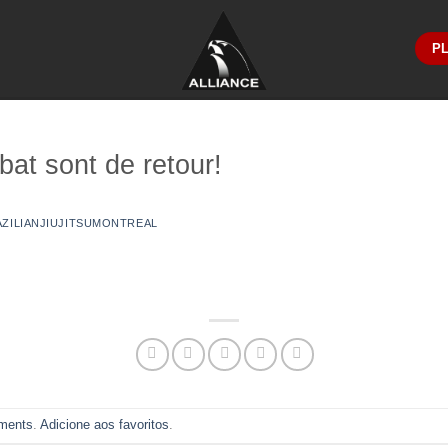
PL
at sont de retour!
AZILIANJIUJITSUMONTREAL
ments
.
Adicione aos favoritos
.