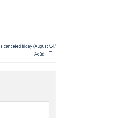
 canceled friday (August /14/
Août)