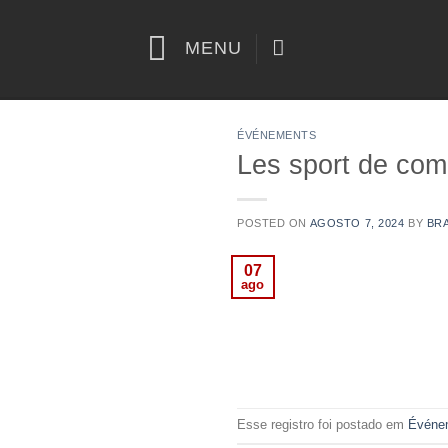
Skip
to
MENU
content
ÉVÉNEMENTS
Les sport de comb
POSTED ON
AGOSTO 7, 2024
BY
BR
07
ago
Esse registro foi postado em
Événe