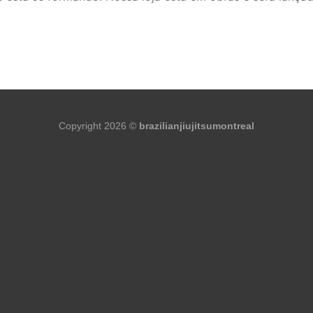
Copyright 2026 ©
brazilianjiujitsumontreal