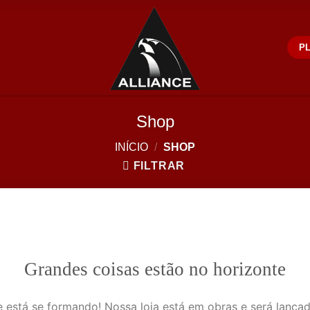
PL
Shop
INÍCIO
/
SHOP
FILTRAR
Grandes coisas estão no horizonte
 está se formando! Nossa loja está em obras e será lança